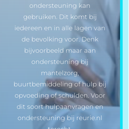
ondersteuning kan
gebruiken. Dit komt bij
iedereen en in alle lagen van
de bevolking voor. Denk
bijvoorbeeld maar aan
ondersteuning bij
mantelzorg,
buurtbemiddeling of hulp bij
opvoeding of schulden. Voor
dit soort hulpaanvragen en
ondersteuning bij reurie.nl