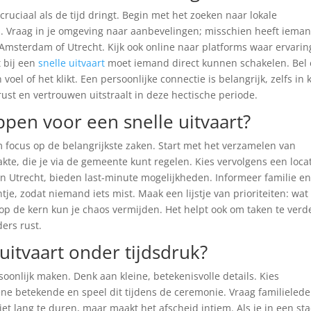
ruciaal als de tijd dringt. Begin met het zoeken naar lokale
. Vraag in je omgeving naar aanbevelingen; misschien heeft iema
Amsterdam of Utrecht. Kijk ook online naar platforms waar ervari
 bij een
snelle uitvaart
moet iemand direct kunnen schakelen. Bel
oel of het klikt. Een persoonlijke connectie is belangrijk, zelfs in 
rust en vertrouwen uitstraalt in deze hectische periode.
ppen voor een snelle uitvaart?
om focus op de belangrijkste zaken. Start met het verzamelen van
te, die je via de gemeente kunt regelen. Kies vervolgens een locat
in Utrecht, bieden last-minute mogelijkheden. Informeer familie e
tje, zodat niemand iets mist. Maak een lijstje van prioriteiten: wat
p de kern kun je chaos vermijden. Het helpt ook om taken te verd
ers rust.
uitvaart onder tijdsdruk?
ersoonlijk maken. Denk aan kleine, betekenisvolle details. Kies
ene betekende en speel dit tijdens de ceremonie. Vraag familieled
iet lang te duren, maar maakt het afscheid intiem. Als je in een st