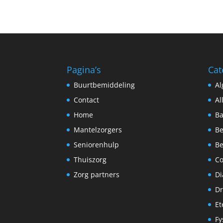
Pagina’s
Cat
Buurtbemiddeling
A
Contact
Al
Home
Ba
Mantelzorgers
Be
Seniorenhulp
Be
Thuiszorg
C
Zorg partners
Di
Dr
Et
Fy