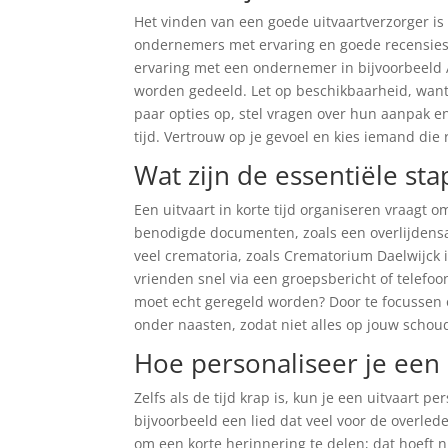
Het vinden van een goede uitvaartverzorger is c
ondernemers met ervaring en goede recensies
ervaring met een ondernemer in bijvoorbeeld 
worden gedeeld. Let op beschikbaarheid, want
paar opties op, stel vragen over hun aanpak en v
tijd. Vertrouw op je gevoel en kies iemand die 
Wat zijn de essentiële sta
Een uitvaart in korte tijd organiseren vraagt 
benodigde documenten, zoals een overlijdensak
veel crematoria, zoals Crematorium Daelwijck 
vrienden snel via een groepsbericht of telefoon
moet echt geregeld worden? Door te focussen o
onder naasten, zodat niet alles op jouw schoud
Hoe personaliseer je een 
Zelfs als de tijd krap is, kun je een uitvaart p
bijvoorbeeld een lied dat veel voor de overled
om een korte herinnering te delen; dat hoeft n