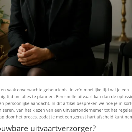
en vaak onverwachte gebeurtenis. In zo’n moeilijke tijd wil je een
ig tijd om alles te plannen. Een snelle uitvaart kan dan de oploss
 en persoonlijke aandacht. In dit artikel bespreken we hoe je in kort
niseren. Van het kiezen van een uitvaartondernemer tot het regele
tap door het proces, zodat je met een gerust hart afscheid kunt ne
ouwbare uitvaartverzorger?