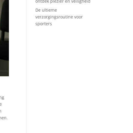
ontdek plezier en veiligheid
De ultieme
verzorgingsroutine voor
sporters
ing
e
n
men.