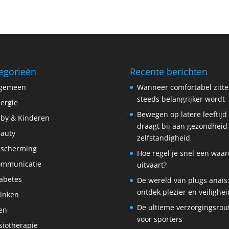
egorieën
Recente berichten
lgemeen
Wanneer comfortabel zitt
steeds belangrijker wordt
lergie
Bewegen op latere leeftijd
by & Kinderen
draagt bij aan gezondheid
auty
zelfstandigheid
scherming
Hoe regel je snel een waar
ommunicatie
uitvaart?
abetes
De wereld van plugs anais
ontdek plezier en veilighei
inken
De ultieme verzorgingsrou
en
voor sporters
siotherapie