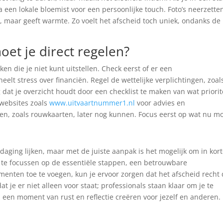
 een lokale bloemist voor een persoonlijke touch. Foto’s neerzette
, maar geeft warmte. Zo voelt het afscheid toch uniek, ondanks de
et je direct regelen?
ken die je niet kunt uitstellen. Check eerst of er een
heelt stress over financiën. Regel de wettelijke verplichtingen, zoal
dat je overzicht houdt door een checklist te maken van wat priorit
 websites zoals
www.uitvaartnummer1.nl
voor advies en
en, zoals rouwkaarten, later nog kunnen. Focus eerst op wat nu mo
tdaging lijken, maar met de juiste aanpak is het mogelijk om in kor
r te focussen op de essentiële stappen, een betrouwbare
ementen toe te voegen, kun je ervoor zorgen dat het afscheid recht
 je er niet alleen voor staat; professionals staan klaar om je te
, een moment van rust en reflectie creëren voor jezelf en anderen.