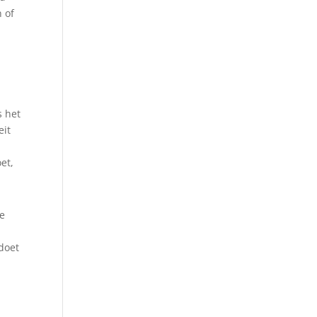
n of
s het
eit
et,
te
 doet