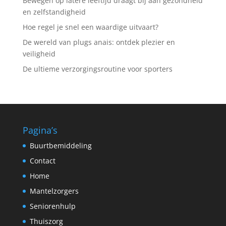
Bewegen op latere leeftijd draagt bij aan gezondheid
en zelfstandigheid
Hoe regel je snel een waardige uitvaart?
De wereld van plugs anais: ontdek plezier en
veiligheid
De ultieme verzorgingsroutine voor sporters
Pagina’s
Buurtbemiddeling
Contact
Home
Mantelzorgers
Seniorenhulp
Thuiszorg