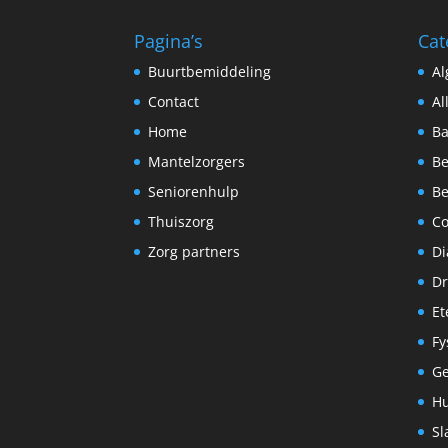
Pagina’s
Cat
Buurtbemiddeling
A
Contact
Al
Home
Ba
Mantelzorgers
Be
Seniorenhulp
Be
Thuiszorg
C
Zorg partners
Di
Dr
Et
Fy
G
Hu
Sl