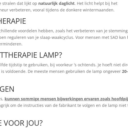
e stralen dat lijkt op
natuurlijk daglicht
. Het licht helpt bij het
umeur verbeteren, vooral tijdens de donkere wintermaanden.
HERAPIE
chillende voordelen hebben, zoals het verbeteren van je stemming
pen reguleren van je slaap-waakcyclus. Voor mensen met SAD kan 
verminderen.
HTTHERAPIE LAMP?
de tijdstip te gebruiken, bij voorkeur ’s ochtends. Je hoeft niet dir
tten is voldoende. De meeste mensen gebruiken de lamp ongeveer
20
NGEN
is,
kunnen sommige mensen bijwerkingen ervaren zoals hoofdpij
angrijk om de instructies van de fabrikant te volgen en de lamp niet 
E VOOR JOU?