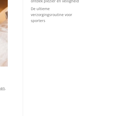
ontdek plezier en veiligheid
De ultieme
verzorgingsroutine voor
sporters
sen
.