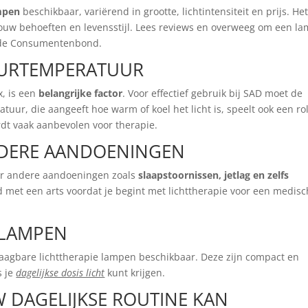
ampen
beschikbaar, variërend in grootte, lichtintensiteit en prijs. Het
 jouw behoeften en levensstijl. Lees reviews en overweeg om een l
ls de Consumentenbond.
LEURTEMPERATUUR
, is een
belangrijke factor
. Voor effectief gebruik bij SAD moet de
uur, die aangeeft hoe warm of koel het licht is, speelt ook een rol
rdt vaak aanbevolen voor therapie.
NDERE AANDOENINGEN
oor andere aandoeningen zoals
slaapstoornissen, jetlag en zelfs
ijd met een arts voordat je begint met lichttherapie voor een medis
 LAMPEN
raagbare lichttherapie lampen beschikbaar. Deze zijn compact en
s je
dagelijkse dosis licht
kunt krijgen.
W DAGELIJKSE ROUTINE KAN