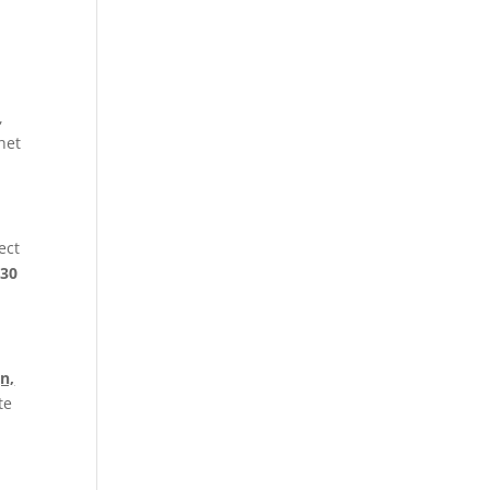
,
het
ect
-30
n,
te