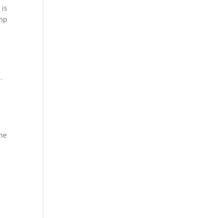
 is
amp
.
che