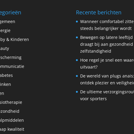
egorieën
Recente berichten
lgemeen
Wanneer comfortabel zitt
steeds belangrijker wordt
lergie
Bewegen op latere leeftijd
by & Kinderen
draagt bij aan gezondheid
auty
zelfstandigheid
scherming
Hoe regel je snel een waar
ommunicatie
uitvaart?
abetes
De wereld van plugs anais
ontdek plezier en veilighei
inken
De ultieme verzorgingsrou
en
voor sporters
siotherapie
ezondheid
lpmiddelen
aap kwaliteit