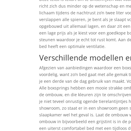
richt zich dus minder op de wetenschap en m
lichaam tijdens de nachtrust zo’n twee liter v
verslappen alle spieren, je bent als je slaap
opgebouwd uit allemaal lagen, en daar zit een 
een lage prijs als je kiest voor een goedkope 
steunen waardoor je echt tot rust komt. Aan de
bed heeft een optimale ventilatie.
Verschillende modellen en
Afgezien van aanbiedingen waardoor een boxsp
voordelig, want zo’n bed gaat met alle gemak 
je een derde van de dag gebruik van maakt. Voo
Alle boxsprings hebben een mooie strakke omb
de ombouw, en die kleuren zijn te omschrijven
je niet teveel onrustig ogende tierelantijntjes
showroom, zo staat er in een showroom geen 
slaapkamer wel het geval is. Laat de ombouw 
ombouw in bijvoorbeeld een grijstint is in de p
een uiterst comfortabel bed met een tijdloos des