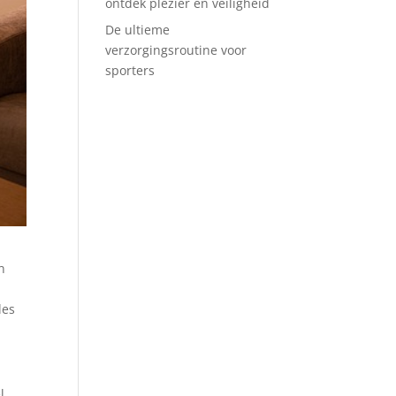
ontdek plezier en veiligheid
De ultieme
verzorgingsroutine voor
sporters
n
les
l