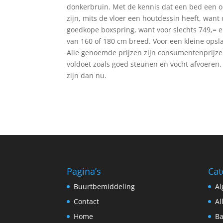
donkerbruin. Met de kennis dat een bed een on
zijn, mits de vloer een houtdessin heeft, want
goedkope boxspring, want voor slechts 749,= 
van 160 of 180 cm breed. Voor een kleine opsl
Alle genoemde prijzen zijn consumentenprijzen
voldoet zoals goed steunen en vocht afvoeren. 
zijn dan nu.
Pagina’s
Cat
Buurtbemiddeling
A
Contact
Al
Home
Ba