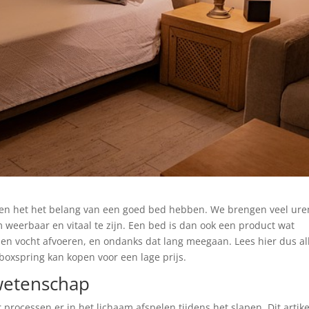
en het het belang van een goed bed hebben. We brengen veel ure
m weerbaar en vitaal te zijn. Een bed is dan ook een product wat
 en vocht afvoeren, en ondanks dat lang meegaan. Lees hier dus al
boxspring kan kopen voor een lage prijs.
wetenschap
 processen er in het lichaam afspelen tijdens het slapen. Dit artike