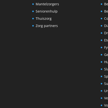
Mantelzorgers
Be
Seniorenhulp
Be
Thuiszorg
C
Zorg partners
Di
Dr
Et
Fy
G
Hu
Sl
Sp
S
Un
Ve
Vo