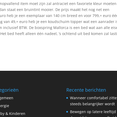
opvallend item moet zijn zal antraciet een favoriete kleur moeten
 dan staat een bruintint mooier. De prijs maakt het nog net een
euro heb je een exemplaar van 140 cm breed en voor 799,= euro éé
ag van 49,= euro heb je een koudschuim topper wat een aanrader i
 inclusief BTW. De boxspring Mallorca is een bed wat aan alle eis
Het bed heeft alleen één nadeel, ’s ochtend uit bed komen zal last
egorieën
Recente berichten
lgemeen
Wanneer comfortabel zitt
steeds belangrijker wordt
lergie
Bewegen op latere leeftijd
by & Kinderen