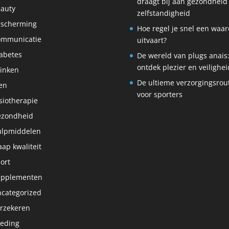
draagt bij aan gezondheid
auty
zelfstandigheid
scherming
Hoe regel je snel een waar
ommunicatie
uitvaart?
abetes
De wereld van plugs anais
ontdek plezier en veilighei
inken
De ultieme verzorgingsrou
en
voor sporters
siotherapie
ezondheid
lpmiddelen
aap kwaliteit
ort
upplementen
categorized
rzekeren
eding