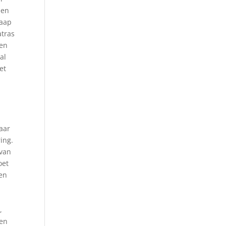
een
laap
atras
gen
al
et
aar
ing.
 van
oet
een
,
 en