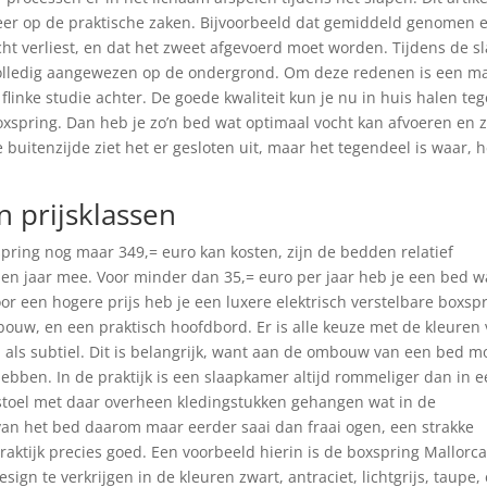
eer op de praktische zaken. Bijvoorbeeld dat gemiddeld genomen 
ocht verliest, en dat het zweet afgevoerd moet worden. Tijdens de s
t volledig aangewezen op de ondergrond. Om deze redenen is een m
flinke studie achter. De goede kwaliteit kun je nu in huis halen te
boxspring. Dan heb je zo’n bed wat optimaal vocht kan afvoeren en z
 buitenzijde ziet het er gesloten uit, maar het tegendeel is waar, h
 prijsklassen
ring nog maar 349,= euro kan kosten, zijn de bedden relatief
tien jaar mee. Voor minder dan 35,= euro per jaar heb je een bed w
r een hogere prijs heb je een luxere elektrisch verstelbare boxspr
ouw, en een praktisch hoofdbord. Er is alle keuze met de kleuren
 als subtiel. Dit is belangrijk, want aan de ombouw van een bed m
 hebben. In de praktijk is een slaapkamer altijd rommeliger dan in 
stoel met daar overheen kledingstukken gehangen wat in de
van het bed daarom maar eerder saai dan fraai ogen, een strakke
raktijk precies goed. Een voorbeeld hierin is de boxspring Mallorca
ign te verkrijgen in de kleuren zwart, antraciet, lichtgrijs, taupe,