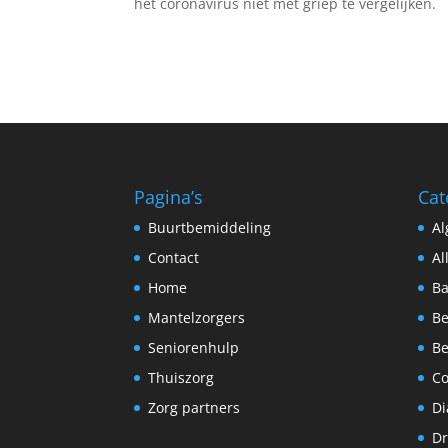
het coronavirus niet met griep te vergelijken.
Pagina’s
Cat
Buurtbemiddeling
A
Contact
Al
Home
Ba
Mantelzorgers
Be
Seniorenhulp
Be
Thuiszorg
C
Zorg partners
Di
Dr