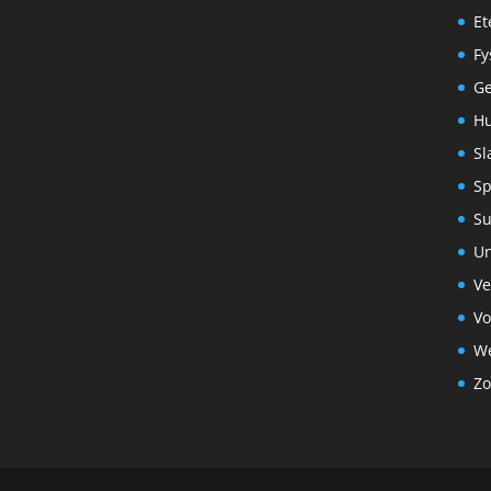
Et
Fy
G
Hu
Sl
Sp
S
Un
Ve
Vo
We
Zo