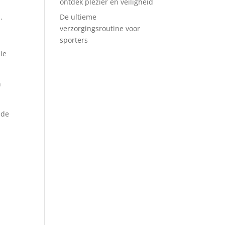
ontdek plezier en veiligheid
.
De ultieme
verzorgingsroutine voor
sporters
ie
n
 de