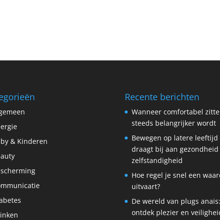
egorieën
Recente berichten
lgemeen
Wanneer comfortabel zitt
steeds belangrijker wordt
lergie
Bewegen op latere leeftijd
by & Kinderen
draagt bij aan gezondheid
auty
zelfstandigheid
scherming
Hoe regel je snel een waar
ommunicatie
uitvaart?
abetes
De wereld van plugs anais
ontdek plezier en veilighei
inken