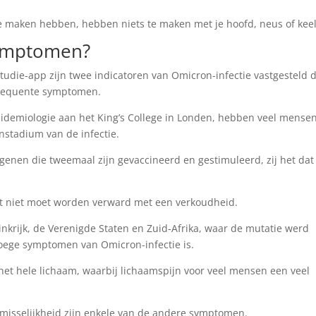
 maken hebben, hebben niets te maken met je hoofd, neus of keel
symptomen?
udie-app zijn twee indicatoren van Omicron-infectie vastgesteld d
frequente symptomen.
pidemiologie aan het King’s College in Londen, hebben veel mense
instadium van de infectie.
degenen die tweemaal zijn gevaccineerd en gestimuleerd, zij het dat
at niet moet worden verward met een verkoudheid.
inkrijk, de Verenigde Staten en Zuid-Afrika, waar de mutatie werd
roege symptomen van Omicron-infectie is.
n het hele lichaam, waarbij lichaamspijn voor veel mensen een veel
n misselijkheid zijn enkele van de andere symptomen.