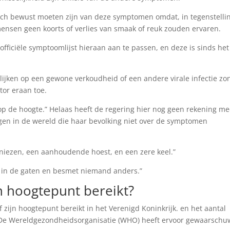
ch bewust moeten zijn van deze symptomen omdat, in tegenstelli
nsen geen koorts of verlies van smaak of reuk zouden ervaren.
fficiële symptoomlijst hieraan aan te passen, en deze is sinds het
ijken op een gewone verkoudheid of een andere virale infectie zo
tor eraan toe.
 op de hoogte.” Helaas heeft de regering hier nog geen rekening m
ngen in de wereld die haar bevolking niet over de symptomen
, niezen, een aanhoudende hoest, en een zere keel.”
e in de gaten en besmet niemand anders.”
n hoogtepunt bereikt?
zijn hoogtepunt bereikt in het Verenigd Koninkrijk. en het aantal
nd. De Wereldgezondheidsorganisatie (WHO) heeft ervoor gewaarsch