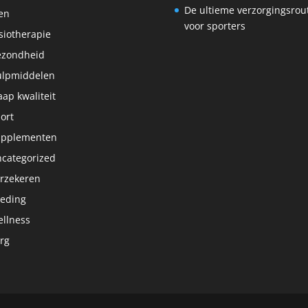
De ultieme verzorgingsrou
en
voor sporters
siotherapie
ezondheid
lpmiddelen
aap kwaliteit
ort
upplementen
categorized
rzekeren
eding
llness
rg