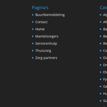
Pagina’s
Cat
Buurtbemiddeling
A
Contact
Al
Home
Ba
Mantelzorgers
Be
Seniorenhulp
Be
Thuiszorg
C
Zorg partners
Di
Dr
Et
Fy
G
Hu
Sl