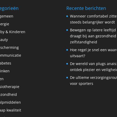
egorieën
Recente berichten
lgemeen
Wanneer comfortabel zitt
steeds belangrijker wordt
lergie
Bewegen op latere leeftijd
by & Kinderen
draagt bij aan gezondheid
auty
zelfstandigheid
scherming
Hoe regel je snel een waar
ommunicatie
uitvaart?
abetes
De wereld van plugs anais
ontdek plezier en veilighei
inken
De ultieme verzorgingsrou
en
voor sporters
siotherapie
ezondheid
lpmiddelen
aap kwaliteit