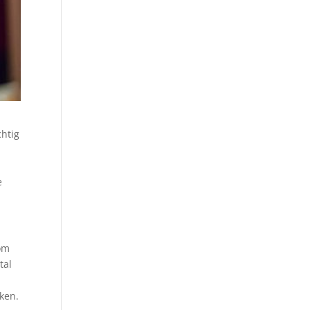
chtig
e
 om
tal
nken.