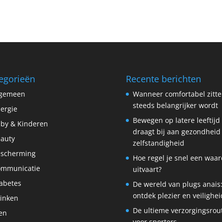
egorieën
Recente berichten
lgemeen
Wanneer comfortabel zitt
steeds belangrijker wordt
lergie
Bewegen op latere leeftijd
by & Kinderen
draagt bij aan gezondheid
auty
zelfstandigheid
scherming
Hoe regel je snel een waar
ommunicatie
uitvaart?
abetes
De wereld van plugs anais
ontdek plezier en veilighei
inken
De ultieme verzorgingsrou
en
voor sporters