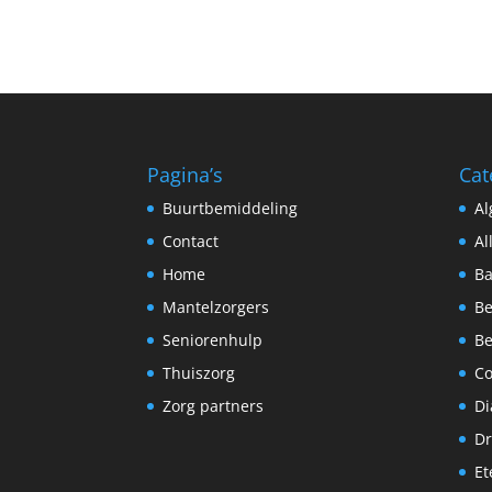
Pagina’s
Cat
Buurtbemiddeling
A
Contact
Al
Home
Ba
Mantelzorgers
Be
Seniorenhulp
Be
Thuiszorg
C
Zorg partners
Di
Dr
Et