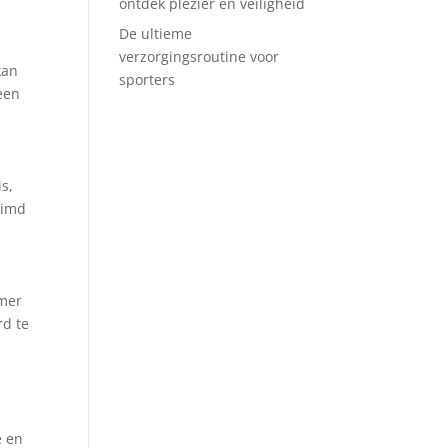
ontdek plezier en veiligheid
De ultieme
verzorgingsroutine voor
kan
sporters
een
s,
uimd
amer
rd te
e en