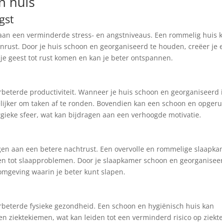
n huis
gst
aan een verminderde stress- en angstniveaus. Een rommelig huis 
nrust. Door je huis schoon en georganiseerd te houden, creëer je 
 je geest tot rust komen en kan je beter ontspannen.
beterde productiviteit. Wanneer je huis schoon en georganiseerd i
kelijker om taken af te ronden. Bovendien kan een schoon en opger
gieke sfeer, wat kan bijdragen aan een verhoogde motivatie.
gen aan een betere nachtrust. Een overvolle en rommelige slaapk
den tot slaapproblemen. Door je slaapkamer schoon en georganisee
omgeving waarin je beter kunt slapen.
rbeterde fysieke gezondheid. Een schoon en hygiënisch huis kan
n ziektekiemen, wat kan leiden tot een verminderd risico op ziekt