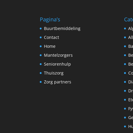
Pagina’s
Cat
Buurtbemiddeling
A
Contact
Al
Home
Ba
Mantelzorgers
Be
Seniorenhulp
Be
Thuiszorg
C
Zorg partners
Di
Dr
Et
Fy
G
Hu