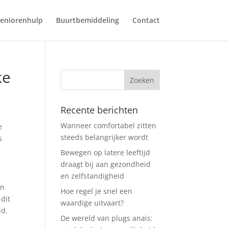
eniorenhulp
Buurtbemiddeling
Contact
ke
Recente berichten
Wanneer comfortabel zitten
e
steeds belangrijker wordt
s
Bewegen op latere leeftijd
draagt bij aan gezondheid
en zelfstandigheid
an
Hoe regel je snel een
dit
waardige uitvaart?
id.
De wereld van plugs anais: