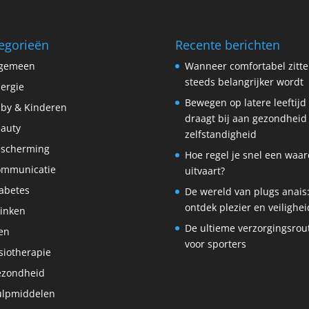
egorieën
Recente berichten
lgemeen
Wanneer comfortabel zitt
steeds belangrijker wordt
lergie
Bewegen op latere leeftijd
by & Kinderen
draagt bij aan gezondheid
auty
zelfstandigheid
scherming
Hoe regel je snel een waar
ommunicatie
uitvaart?
abetes
De wereld van plugs anais
ontdek plezier en veilighei
inken
De ultieme verzorgingsrou
en
voor sporters
siotherapie
ezondheid
lpmiddelen