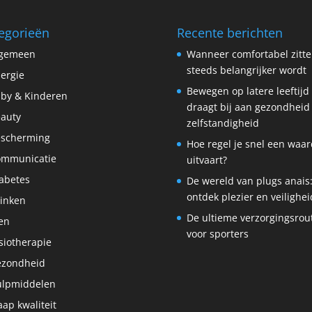
egorieën
Recente berichten
lgemeen
Wanneer comfortabel zitt
steeds belangrijker wordt
lergie
Bewegen op latere leeftijd
by & Kinderen
draagt bij aan gezondheid
auty
zelfstandigheid
scherming
Hoe regel je snel een waar
ommunicatie
uitvaart?
abetes
De wereld van plugs anais
ontdek plezier en veilighei
inken
De ultieme verzorgingsrou
en
voor sporters
siotherapie
ezondheid
lpmiddelen
aap kwaliteit