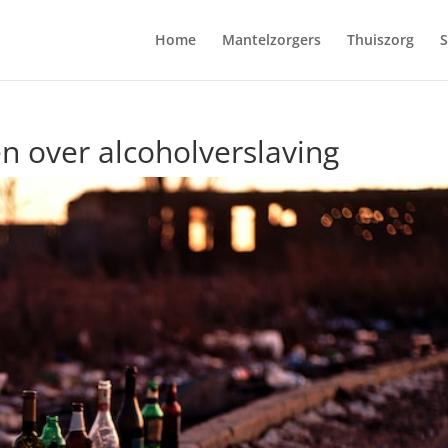
Home
Mantelzorgers
Thuiszorg
S
n over alcoholverslaving