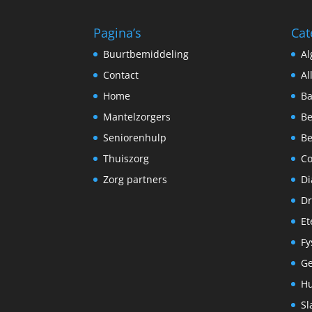
Pagina’s
Cat
Buurtbemiddeling
A
Contact
Al
Home
Ba
Mantelzorgers
Be
Seniorenhulp
Be
Thuiszorg
C
Zorg partners
Di
Dr
Et
Fy
G
Hu
Sl