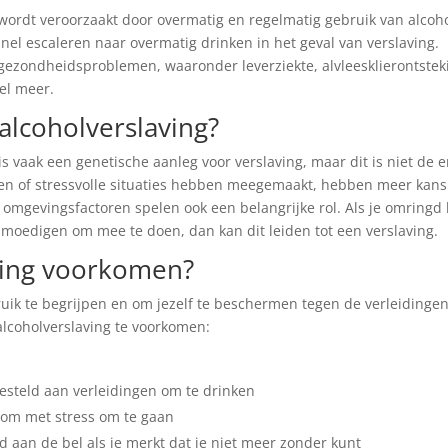
 wordt veroorzaakt door overmatig en regelmatig gebruik van alcoho
snel escaleren naar overmatig drinken in het geval van verslaving.
e gezondheidsproblemen, waaronder leverziekte, alvleesklierontstek
el meer.
alcoholverslaving?
 is vaak een genetische aanleg voor verslaving, maar dit is niet de 
sen of stressvolle situaties hebben meegemaakt, hebben meer kan
n omgevingsfactoren spelen ook een belangrijke rol. Als je omringd
moedigen om mee te doen, dan kan dit leiden tot een verslaving.
ving voorkomen?
bruik te begrijpen en om jezelf te beschermen tegen de verleidingen
alcoholverslaving te voorkomen:
gesteld aan verleidingen om te drinken
om met stress om te gaan
d aan de bel als je merkt dat je niet meer zonder kunt