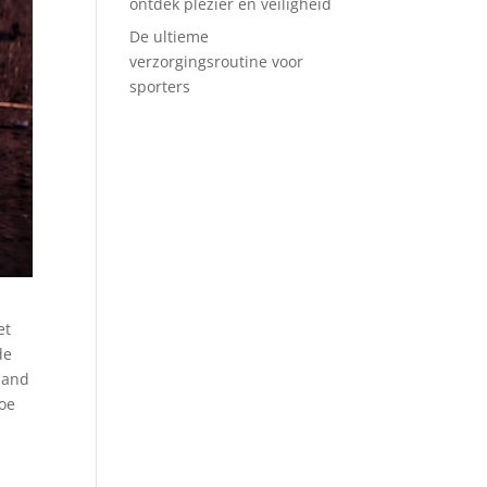
ontdek plezier en veiligheid
De ultieme
verzorgingsroutine voor
sporters
et
de
land
hoe