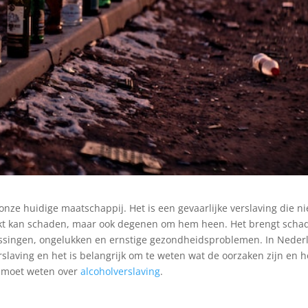
onze huidige maatschappij. Het is een gevaarlijke verslaving die ni
nkt kan schaden, maar ook degenen om hem heen. Het brengt scha
slissingen, ongelukken en ernstige gezondheidsproblemen. In Neder
slaving en het is belangrijk om te weten wat de oorzaken zijn en 
 je moet weten over
alcoholverslaving
.