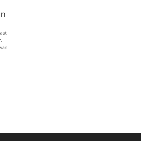
an
raat
r,
 van
n