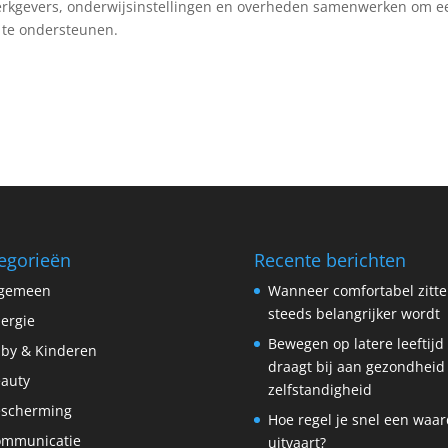
werkgevers, onderwijsinstellingen en overheden samenwerken om e
 te ondersteunen.
egorieën
Recente berichten
lgemeen
Wanneer comfortabel zitt
steeds belangrijker wordt
lergie
Bewegen op latere leeftijd
by & Kinderen
draagt bij aan gezondheid
auty
zelfstandigheid
scherming
Hoe regel je snel een waar
ommunicatie
uitvaart?