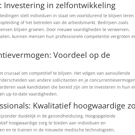
 Investering in zelfontwikkeling
eidingen stelt individuen in staat om voortdurend te blijven leren
e opleiding of het betreden van de arbeidsmarkt. Bedrijven zoals
ensen blijven groeien. Door nieuwe vaardigheden te verwerven,
wikkelen, kunnen mensen hun professionele competentie vergroten e
entievermogen: Voordeel op de
t cruciaal om competitief te blijven. Het volgen van aanvullende
onderscheiden van andere sollicitanten en je concurrentievermoge
rderen vaak kandidaten die bereid zijn om te investeren in hun e
 en up-to-date vaardigheden.
sionals: Kwalitatief hoogwaardige z
ijzonder duidelijk in de gezondheidszorg. Hoogopgeleide
tatief hoogwaardige zorg te bieden aan individuen en
en en te trainen in de nieuwste medische technologieën,