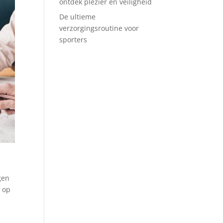
ontdek plezier en veiligheid
De ultieme
verzorgingsroutine voor
sporters
gen
n op