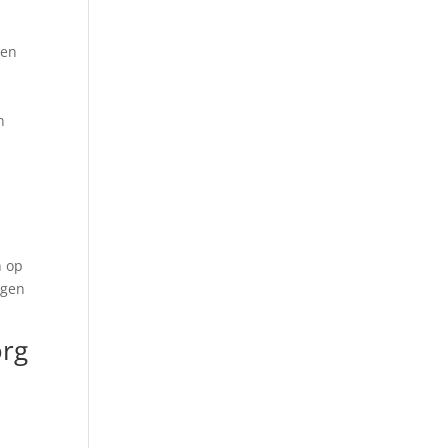
 en
n
n op
igen
org