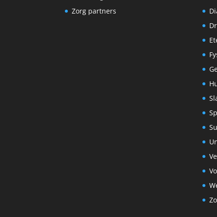
Zorg partners
Di
Dr
Et
Fy
G
Hu
Sl
Sp
S
Un
Ve
Vo
We
Zo