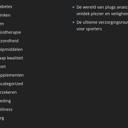
abetes
De wereld van plugs anais
ontdek plezier en veilighei
inken
De ultieme verzorgingsrou
en
voor sporters
siotherapie
ezondheid
lpmiddelen
aap kwaliteit
ort
upplementen
categorized
rzekeren
eding
llness
rg