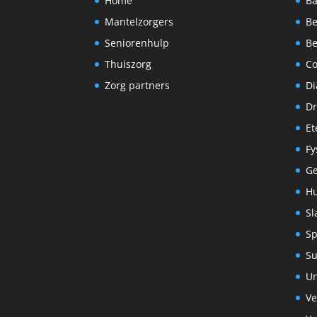
Home
Ba
Mantelzorgers
Be
Seniorenhulp
Be
Thuiszorg
C
Zorg partners
Di
Dr
Et
Fy
G
Hu
Sl
Sp
S
Un
Ve