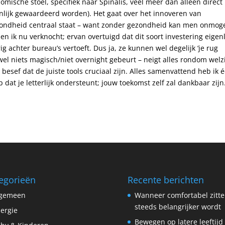
omische stoel, specifiek naar Spinalis, veel meer dan alleen direct
enlijk gewaardeerd worden). Het gaat over het innoveren van
zondheid centraal staat – want zonder gezondheid kan men onmoge
n ik nu verknocht; ervan overtuigd dat dit soort investering eigenl
 achter bureau’s vertoeft. Dus ja, ze kunnen wel degelijk ‘je rug
wel niets magisch/niet overnight gebeurt – neigt alles rondom welz
t besef dat de juiste tools cruciaal zijn. Alles samenvattend heb ik 
at je letterlijk ondersteunt; jouw toekomst zelf zal dankbaar zijn
egorieën
Recente berichten
lgemeen
Wanneer comfortabel zitt
steeds belangrijker wordt
lergie
Bewegen op latere leeftijd