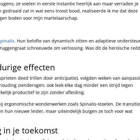
ugens; ze voelen in eerste instantie heerlijk aan maar verraden je
n gedraaid zat in wat eens troost bood, realiseerde ik me dat deze
ingen boden voor mijn martelaarschap.
Spinalis
. Hun belofte van dynamisch zitten en adaptieve ondersteu
 ruggengraat schreeuwde om verlossing. Was dit de heroïsche red
durige effecten
sprieten deed trillen door anticipatie), volgden weken van aanpass
houding zienderogen; ook leek elke dag minder een strijd tegen
lijk productief te zijn zonder afleiding.
t bij ergonomische wonderwerken zoals Spinalis-stoelen. De transiti
gen hun nieuwe leider, maar uiteindelijk buigen ze toch voor wat
g in je toekomst