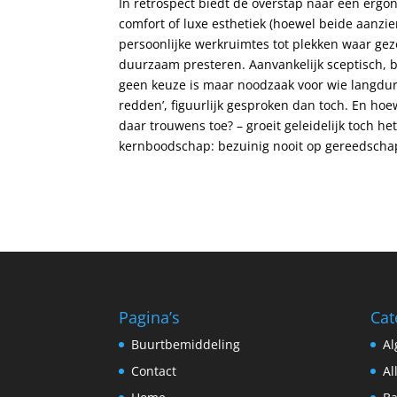
In retrospect biedt de overstap naar een ergon
comfort of luxe esthetiek (hoewel beide aanzi
persoonlijke werkruimtes tot plekken waar ge
duurzaam presteren. Aanvankelijk sceptisch, be
geen keuze is maar noodzaak voor wie langdurig
redden’, figuurlijk gesproken dan toch. En hoe
daar trouwens toe? – groeit geleidelijk toch he
kernboodschap: bezuinig nooit op gereedschap d
Pagina’s
Cat
Buurtbemiddeling
A
Contact
Al