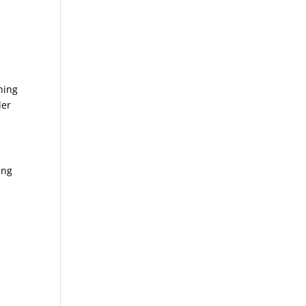
ning
der
ing
e