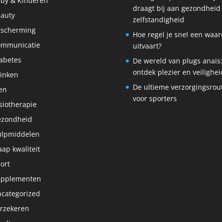
by & Kinderen
draagt bij aan gezondheid
auty
zelfstandigheid
scherming
Hoe regel je snel een waar
ommunicatie
uitvaart?
abetes
De wereld van plugs anais
ontdek plezier en veilighei
inken
De ultieme verzorgingsrou
en
voor sporters
siotherapie
ezondheid
lpmiddelen
aap kwaliteit
ort
upplementen
categorized
rzekeren