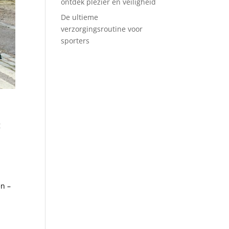
ontdek plezier en veiligheid
De ultieme
verzorgingsroutine voor
sporters
g
e
en –