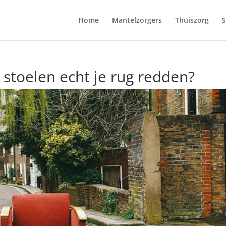
Home
Mantelzorgers
Thuiszorg
S
toelen echt je rug redden?