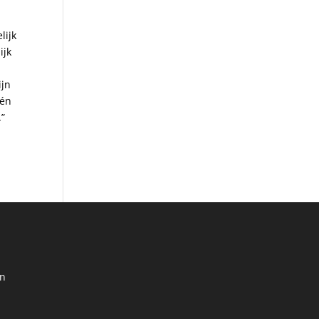
lijk
ijk
ijn
één
.”
en