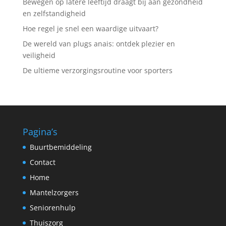
Bewegen op latere leeftijd draagt bij aan gezondheid
en zelfstandigheid
Hoe regel je snel een waardige uitvaart?
De wereld van plugs anais: ontdek plezier en
veiligheid
De ultieme verzorgingsroutine voor sporters
Pagina’s
Buurtbemiddeling
Contact
Home
Mantelzorgers
Seniorenhulp
Thuiszorg