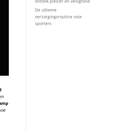
ontdek plezier en veiligheid
De ultieme
verzorgingsroutine voor
sporters
d
een
lamp
hoe