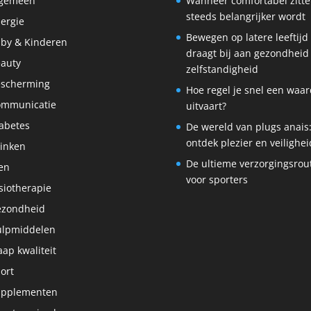
lgemeen
Wanneer comfortabel zitt
steeds belangrijker wordt
lergie
Bewegen op latere leeftijd
by & Kinderen
draagt bij aan gezondheid
auty
zelfstandigheid
scherming
Hoe regel je snel een waar
ommunicatie
uitvaart?
abetes
De wereld van plugs anais
ontdek plezier en veilighei
inken
De ultieme verzorgingsrou
en
voor sporters
siotherapie
ezondheid
lpmiddelen
aap kwaliteit
ort
upplementen