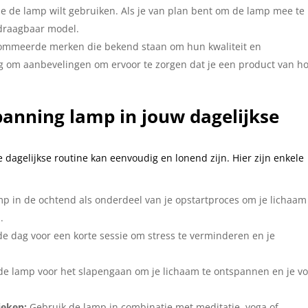
 de lamp wilt gebruiken. Als je van plan bent om de lamp mee te
 draagbaar model.
ommeerde merken die bekend staan om hun kwaliteit en
g om aanbevelingen om ervoor te zorgen dat je een product van h
panning lamp in jouw dagelijkse
e dagelijkse routine kan eenvoudig en lonend zijn. Hier zijn enkele
p in de ochtend als onderdeel van je opstartproces om je lichaam
.
dag voor een korte sessie om stress te verminderen en je
e lamp voor het slapengaan om je lichaam te ontspannen en je v
ieken:
Gebruik de lamp in combinatie met meditatie, yoga of