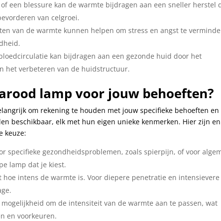
 of een blessure kan de warmte bijdragen aan een sneller herstel 
bevorderen van celgroei.
en van de warmte kunnen helpen om stress en angst te verminde
dheid.
loedcirculatie kan bijdragen aan een gezonde huid door het
n het verbeteren van de huidstructuur.
nfrarood lamp voor jouw behoeften?
elangrijk om rekening te houden met jouw specifieke behoeften en
llen beschikbaar, elk met hun eigen unieke kenmerken. Hier zijn en
te keuze:
or specifieke gezondheidsproblemen, zoals spierpijn, of voor alg
e lamp dat je kiest.
 hoe intens de warmte is. Voor diepere penetratie en intensievere
age.
ogelijkheid om de intensiteit van de warmte aan te passen, wat
en en voorkeuren.