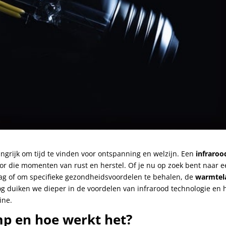
ngrijk om tijd te vinden voor ontspanning en welzijn. Een
infraroo
or die momenten van rust en herstel. Of je nu op zoek bent naar 
g of om specifieke gezondheidsvoordelen te behalen, de
warmte
og duiken we dieper in de voordelen van infrarood technologie en 
ine.
mp en hoe werkt het?