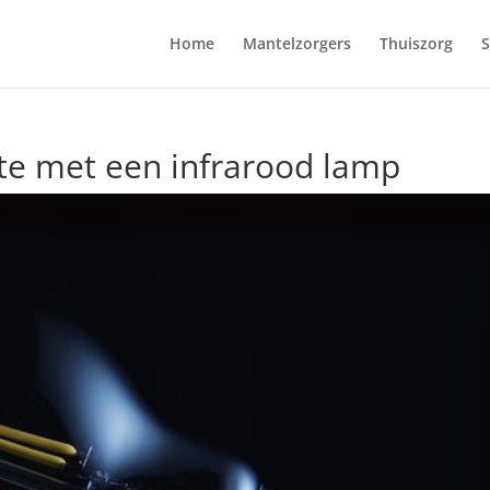
Home
Mantelzorgers
Thuiszorg
S
e met een infrarood lamp