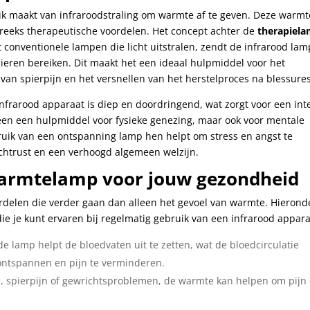
ik maakt van infraroodstraling om warmte af te geven. Deze warmt
 reeks therapeutische voordelen. Het concept achter de
therapiel
ot conventionele lampen die licht uitstralen, zendt de infrarood lam
pieren bereiken. Dit maakt het een ideaal hulpmiddel voor het
 van spierpijn en het versnellen van het herstelproces na blessures
frarood apparaat is diep en doordringend, wat zorgt voor een int
leen een hulpmiddel voor fysieke genezing, maar ook voor mentale
uik van een ontspanning lamp hen helpt om stress en angst te
chtrust en een verhoogd algemeen welzijn.
warmtelamp voor jouw gezondheid
rdelen die verder gaan dan alleen het gevoel van warmte. Hierond
die je kunt ervaren bij regelmatig gebruik van een infrarood appara
 lamp helpt de bloedvaten uit te zetten, wat de bloedcirculatie
 ontspannen en pijn te verminderen.
tis, spierpijn of gewrichtsproblemen, de warmte kan helpen om pijn