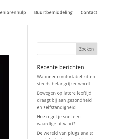
eniorenhulp
Buurtbemiddeling
Contact
Recente berichten
Wanneer comfortabel zitten
steeds belangrijker wordt
Bewegen op latere leeftijd
draagt bij aan gezondheid
en zelfstandigheid
Hoe regel je snel een
waardige uitvaart?
De wereld van plugs anais: