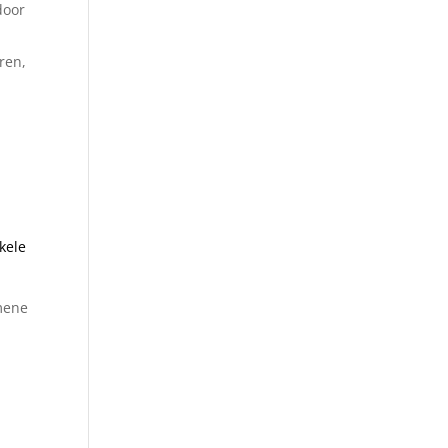
door
ren,
kele
emene