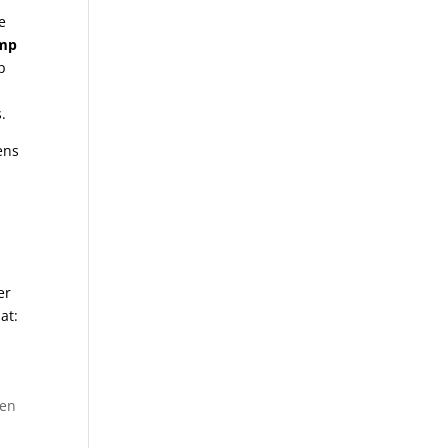
e
amp
p
.
ens
er
at:
 en