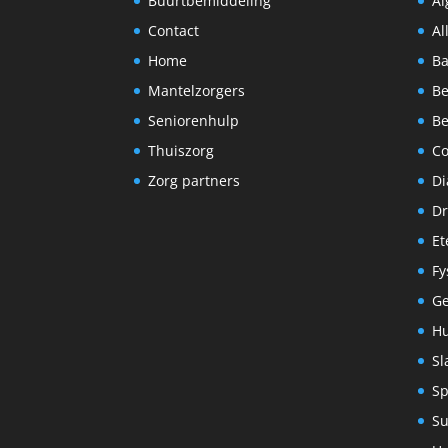
Buurtbemiddeling
A
Contact
Al
Home
Ba
Mantelzorgers
Be
Seniorenhulp
Be
Thuiszorg
C
Zorg partners
Di
Dr
Et
Fy
G
Hu
Sl
Sp
S