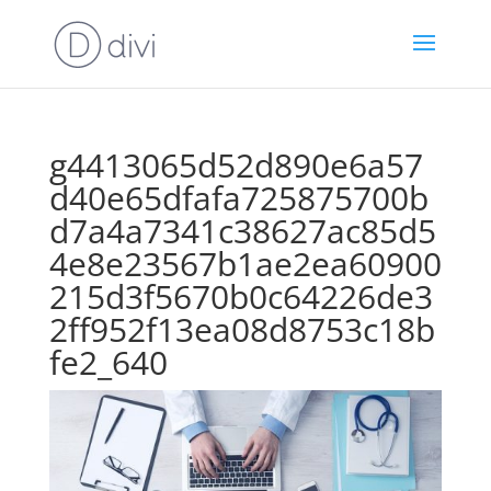
g4413065d52d890e6a57
d40e65dfafa725875700b
d7a4a7341c38627ac85d5
4e8e23567b1ae2ea60900
215d3f5670b0c64226de3
2ff952f13ea08d8753c18b
fe2_640