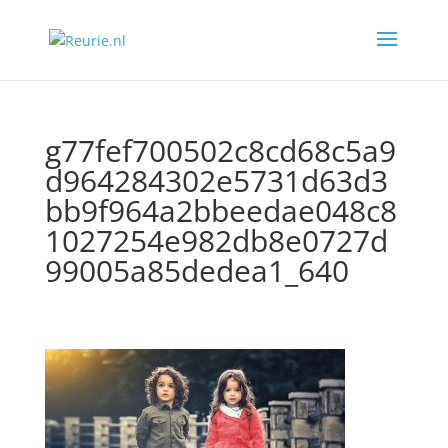
g77fef700502c8cd68c5a9
d964284302e5731d63d3
bb9f964a2bbeedae048c8
1027254e982db8e0727d
99005a85dedea1_640