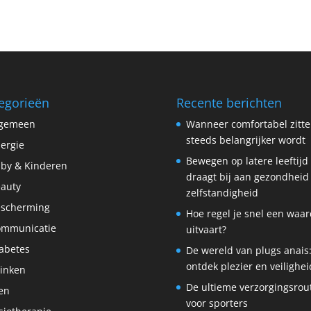
egorieën
Recente berichten
lgemeen
Wanneer comfortabel zitt
steeds belangrijker wordt
lergie
Bewegen op latere leeftijd
by & Kinderen
draagt bij aan gezondheid
auty
zelfstandigheid
scherming
Hoe regel je snel een waar
ommunicatie
uitvaart?
abetes
De wereld van plugs anais
ontdek plezier en veilighei
inken
De ultieme verzorgingsrou
en
voor sporters