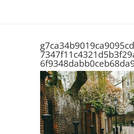
g7ca34b9019ca9095c
7347f11c4321d5b3f29
6f9348dabb0ceb68da