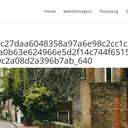
Home
Mantelzorgers
Thuiszorg
S
dc27daa6048358a97a6e98c2cc1c
a0b63e624966e5d2f14c744f651
9c2a08d2a396b7ab_640