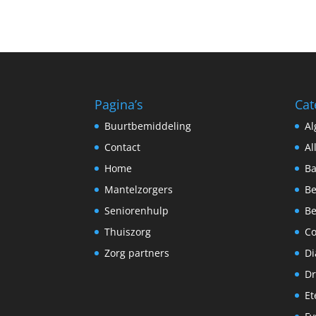
Pagina’s
Cat
Buurtbemiddeling
A
Contact
Al
Home
Ba
Mantelzorgers
Be
Seniorenhulp
Be
Thuiszorg
C
Zorg partners
Di
Dr
Et