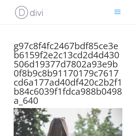
g97c8f4fc2467bdf85ce3e
b6159f2e2c13cd2d4d430
506d19377d7802a93e9b
0f8b9c8b91170179c7617
cd6a177ad40df420c2b2f1
b84c6039f1fdca988b0498
a_640