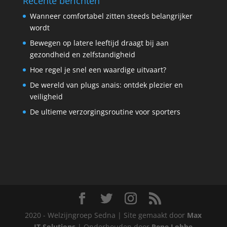
Recente berichten
Wanneer comfortabel zitten steeds belangrijker
wordt
Bewegen op latere leeftijd draagt bij aan
gezondheid en zelfstandigheid
Hoe regel je snel een waardige uitvaart?
De wereld van plugs anais: ontdek plezier en
veiligheid
De ultieme verzorgingsroutine voor sporters
2020 - Welzijngroep Sedna | Site gemaakt door
Max
IT Solutions
| Onderhouden door
Rene Lobbe