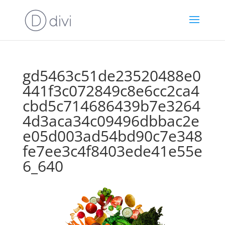
gd5463c51de23520488e0
441f3c072849c8e6cc2ca4
cbd5c714686439b7e3264
4d3aca34c09496dbbac2e
e05d003ad54bd90c7e348
fe7ee3c4f8403ede41e55e
6_640