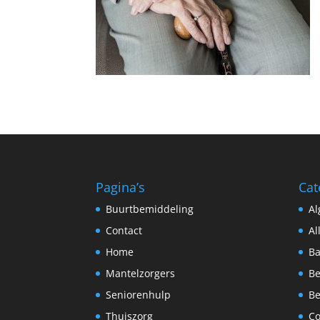
Pagina’s
Cat
Buurtbemiddeling
A
Contact
Al
Home
Ba
Mantelzorgers
Be
Seniorenhulp
Be
Thuiszorg
C