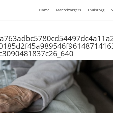
Home
Mantelzorgers
Thuiszorg
S
3a763adbc5780cd54497dc4a11a
50185d2f45a989546f9614871416
c3090481837c26_640