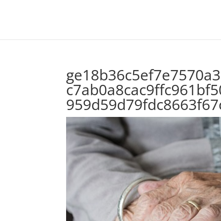
ge18b36c5ef7e7570a
c7ab0a8cac9ffc961bf
959d59d79fdc8663f67