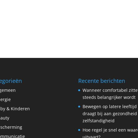
egorieën
Recente berichten
lgemeen
Wanneer comfortabel zitt
steeds belangrijker wordt
lergie
Bewegen op latere leeftijd
by & Kinderen
draagt bij aan gezondheid
auty
zelfstandigheid
scherming
Hoe regel je snel een waar
ommunicatie
uitvaart?