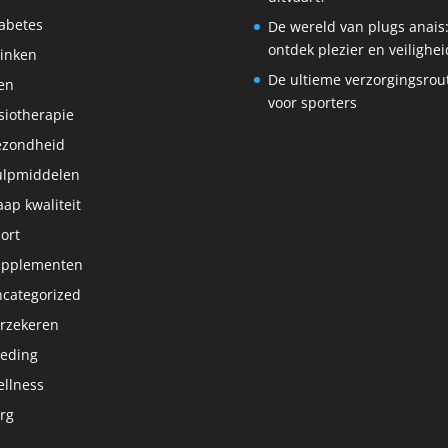
abetes
De wereld van plugs anais
ontdek plezier en veilighei
inken
De ultieme verzorgingsrou
en
voor sporters
siotherapie
ezondheid
lpmiddelen
aap kwaliteit
ort
upplementen
categorized
rzekeren
eding
llness
rg