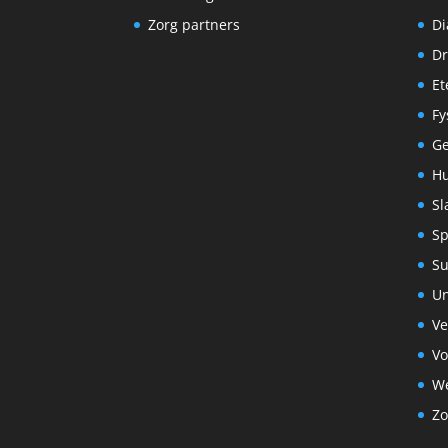
Zorg partners
Di
Dr
Et
Fy
G
Hu
Sl
Sp
S
Un
Ve
Vo
We
Zo