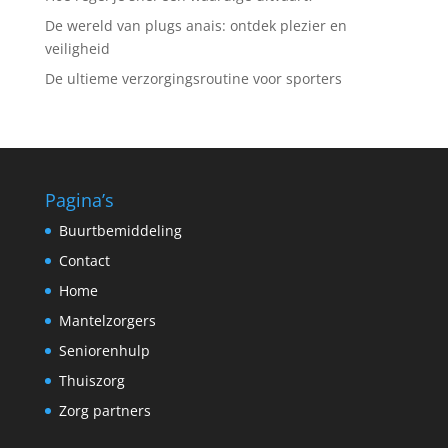
De wereld van plugs anais: ontdek plezier en
veiligheid
De ultieme verzorgingsroutine voor sporters
Pagina’s
Buurtbemiddeling
Contact
Home
Mantelzorgers
Seniorenhulp
Thuiszorg
Zorg partners