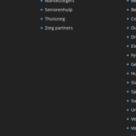
Mantelzorgers
Be
Seniorenhulp
Be
Thuiszorg
C
Zorg partners
Di
Dr
Et
Fy
G
Hu
Sl
Sp
S
Un
Ve
Vo