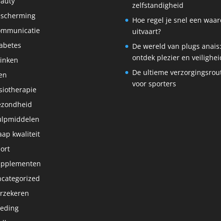
auty
zelfstandigheid
scherming
Hoe regel je snel een waar
ommunicatie
uitvaart?
abetes
De wereld van plugs anais
ontdek plezier en veilighei
inken
De ultieme verzorgingsrou
en
voor sporters
siotherapie
ezondheid
lpmiddelen
aap kwaliteit
ort
upplementen
categorized
rzekeren
eding