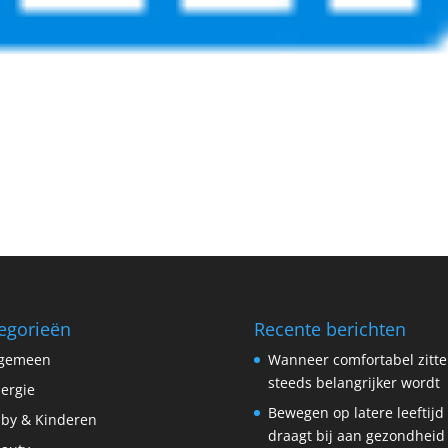
egorieën
Recente berichten
lgemeen
Wanneer comfortabel zitt
steeds belangrijker wordt
lergie
Bewegen op latere leeftijd
by & Kinderen
draagt bij aan gezondheid