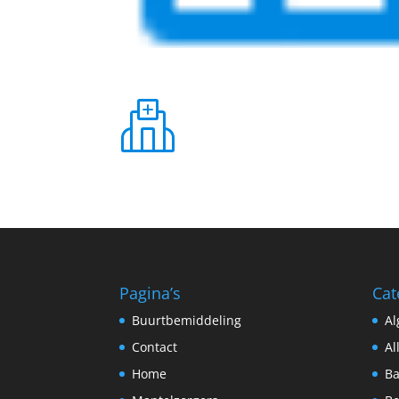
Pagina’s
Cat
Buurtbemiddeling
A
Contact
Al
Home
Ba