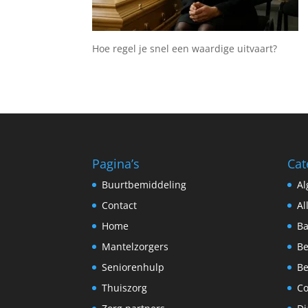
Hoe regel je snel een waardige uitvaart?
Pagina’s
Cat
Buurtbemiddeling
A
Contact
Al
Home
Ba
Mantelzorgers
Be
Seniorenhulp
Be
Thuiszorg
C