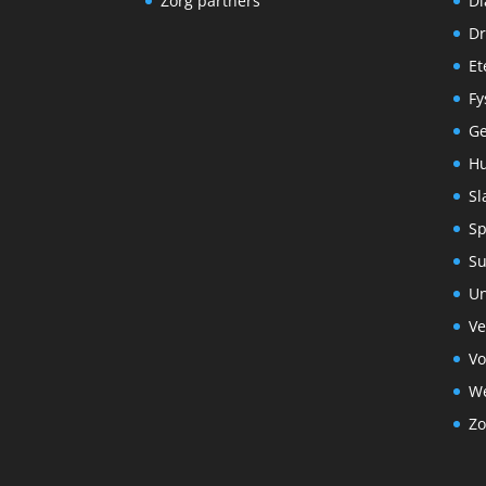
Zorg partners
Di
Dr
Et
Fy
G
Hu
Sl
Sp
S
Un
Ve
Vo
We
Zo