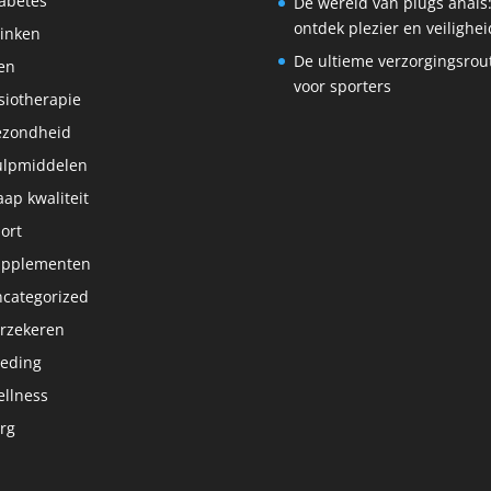
abetes
De wereld van plugs anais
ontdek plezier en veilighei
inken
De ultieme verzorgingsrou
en
voor sporters
siotherapie
ezondheid
lpmiddelen
aap kwaliteit
ort
upplementen
categorized
rzekeren
eding
llness
rg