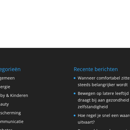
egorieën
Recente berichten
lgemeen
Wanneer comfortabel zitt
steeds belangrijker wordt
lergie
Bewegen op latere leeftijd
by & Kinderen
draagt bij aan gezondheid
auty
zelfstandigheid
scherming
Hoe regel je snel een waar
ommunicatie
uitvaart?