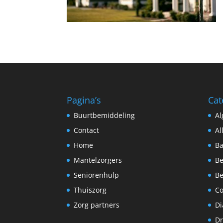
Pagina’s
Cat
Buurtbemiddeling
A
Contact
Al
Home
Ba
Mantelzorgers
Be
Seniorenhulp
Be
Thuiszorg
C
Zorg partners
Di
Dr