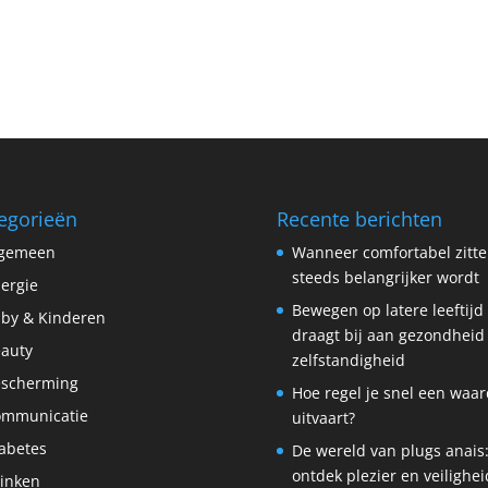
egorieën
Recente berichten
lgemeen
Wanneer comfortabel zitt
steeds belangrijker wordt
lergie
Bewegen op latere leeftijd
by & Kinderen
draagt bij aan gezondheid
auty
zelfstandigheid
scherming
Hoe regel je snel een waar
ommunicatie
uitvaart?
abetes
De wereld van plugs anais
ontdek plezier en veilighei
inken