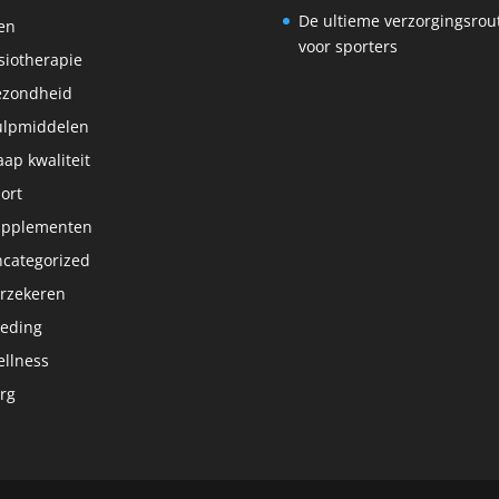
De ultieme verzorgingsrou
en
voor sporters
siotherapie
ezondheid
lpmiddelen
aap kwaliteit
ort
upplementen
categorized
rzekeren
eding
llness
rg