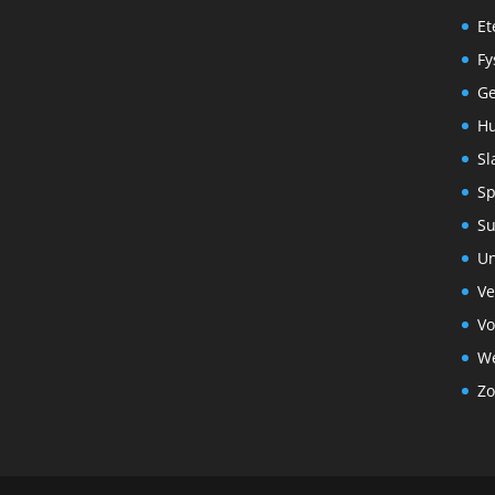
Et
Fy
G
Hu
Sl
Sp
S
Un
Ve
Vo
We
Zo