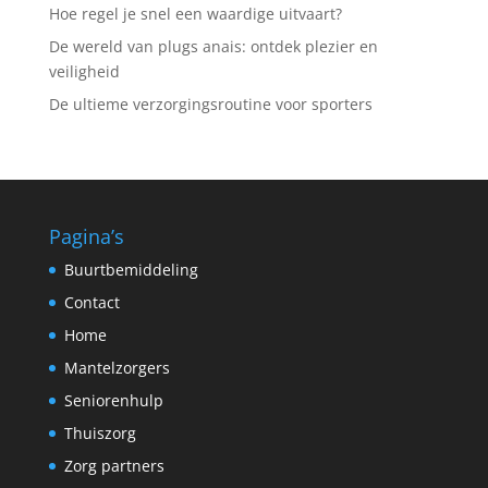
Hoe regel je snel een waardige uitvaart?
De wereld van plugs anais: ontdek plezier en
veiligheid
De ultieme verzorgingsroutine voor sporters
Pagina’s
Buurtbemiddeling
Contact
Home
Mantelzorgers
Seniorenhulp
Thuiszorg
Zorg partners